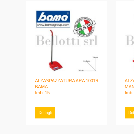
ALZASPAZZATURA ARA 10019
ALZ
BAMA
MAN
Imb. 15
Imb.
Dettagli
Det