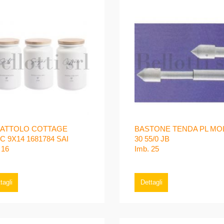
ATTOLO COTTAGE
BASTONE TENDA PL MO
C 9X14 1681784 SAI
30 55/0 JB
 16
Imb. 25
tagli
Dettagli