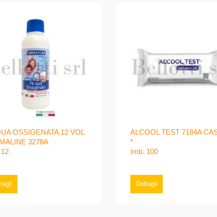
UA OSSIGENATA 12 VOL
ALCOOL TEST 7184A CA
MALINE 3278A
*
 12
Imb. 100
tagli
Dettagli