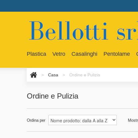
Plastica
Vetro
Casalinghi
Pentolame
>
Casa
>
Ordine e Pulizia
Ordine e Pulizia
Ordina per
Mostr