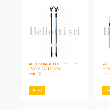
APPENDIABITO ROSSO/GR
ARC
150CM 774173 IPM
30P
Imb. 12
Imb.
Dettagli
Det