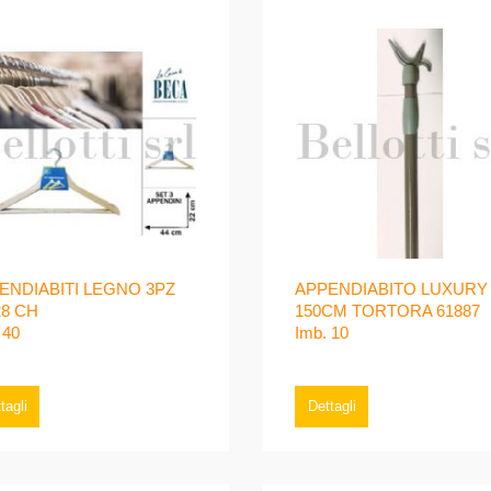
ENDIABITI LEGNO 3PZ
APPENDIABITO LUXURY
28 CH
150CM TORTORA 61887
 40
Imb. 10
tagli
Dettagli