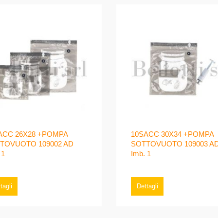
ACC 26X28 +POMPA
10SACC 30X34 +POMPA
TOVUOTO 109002 AD
SOTTOVUOTO 109003 A
 1
Imb. 1
tagli
Dettagli