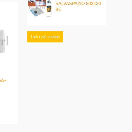
SALVASPAZIO 80X130
BE
Tutti i più venduti
SA+