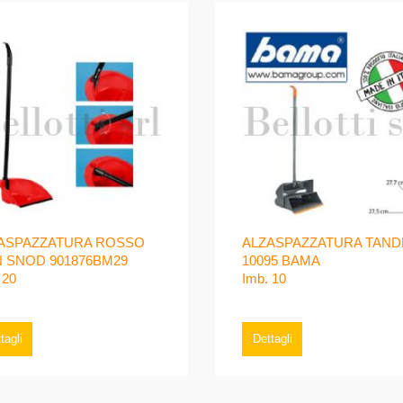
ASPAZZATURA ROSSO
ALZASPAZZATURA TAN
 SNOD 901876BM29
10095 BAMA
 20
Imb. 10
tagli
Dettagli