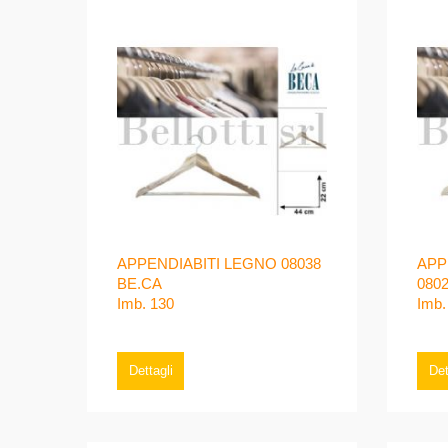
APPENDIABITI LEGNO 08038
APP
BE.CA
080
Imb. 130
Imb.
Dettagli
Det