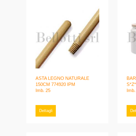
ASTA LEGNO NATURALE
BAR
150CM 774920 IPM
S*Z*
Imb. 25
Imb.
Dettagli
Det